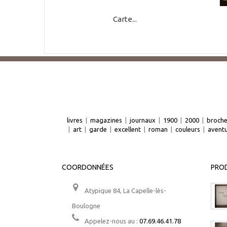
Carte...
livres
|
magazines
|
journaux
|
1900
|
2000
|
broch
|
art
|
garde
|
excellent
|
roman
|
couleurs
|
avent
COORDONNÉES
PROD
Atypique 84, La Capelle-lès-
Boulogne
Appelez-nous au :
07.69.46.41.78