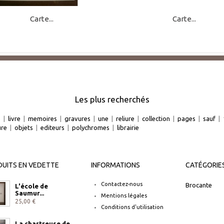
Carte...
Carte...
Les plus recherchés
e
|
livre
|
memoires
|
gravures
|
une
|
reliure
|
collection
|
pages
|
sauf
|
ure
|
objets
|
editeurs
|
polychromes
|
librairie
UITS EN VEDETTE
INFORMATIONS
CATÉGORIE
Contactez-nous
Brocante
L'école de
Saumur...
Mentions légales
25,00 €
Conditions d'utilisation
La chartreuse de...