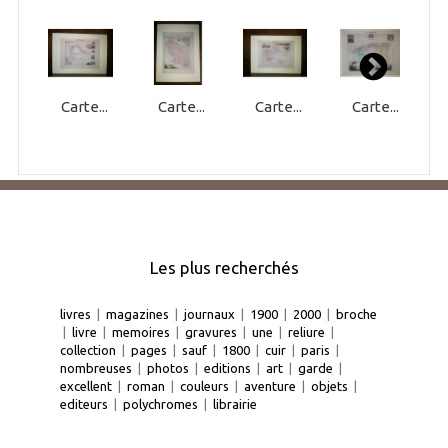
Carte...
Carte...
Carte...
Carte...
Les plus recherchés
livres
|
magazines
|
journaux
|
1900
|
2000
|
broche
|
livre
|
memoires
|
gravures
|
une
|
reliure
|
collection
|
pages
|
sauf
|
1800
|
cuir
|
paris
|
nombreuses
|
photos
|
editions
|
art
|
garde
|
excellent
|
roman
|
couleurs
|
aventure
|
objets
|
editeurs
|
polychromes
|
librairie