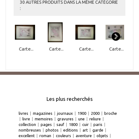
30 AUTRES PRODUITS DANS LA MÊME CATÉGORIE
:
Carte...
Carte...
Carte...
Carte...
Les plus recherchés
livres
|
magazines
|
journaux
|
1900
|
2000
|
broche
|
livre
|
memoires
|
gravures
|
une
|
reliure
|
collection
|
pages
|
sauf
|
1800
|
cuir
|
paris
|
nombreuses
|
photos
|
editions
|
art
|
garde
|
excellent
|
roman
|
couleurs
|
aventure
|
objets
|