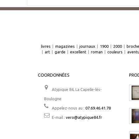
livres
|
magazines
|
journaux
|
1900
|
2000
|
broch
|
art
|
garde
|
excellent
|
roman
|
couleurs
|
avent
COORDONNÉES
PROD
Atypique 84, La Capelle-lès-
Boulogne
Appelez-nous au :
07.69.46.41.78
E-mail :
vero@atypique84.fr