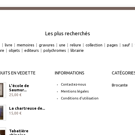
Les plus recherchés
e
|
livre
|
memoires
|
gravures
|
une
|
reliure
|
collection
|
pages
|
sauf
|
ure
|
objets
|
editeurs
|
polychromes
|
librairie
UITS EN VEDETTE
INFORMATIONS
CATÉGORIE
Contactez-nous
Brocante
L'école de
Saumur...
Mentions légales
25,00 €
Conditions d'utilisation
La chartreuse de...
15,00 €
Tabatière
chinoise...