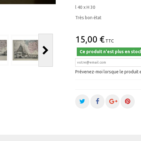
l 40 x H 30
Très bon état
15,00 €
TTC
Ce produit n'est plus en stoc
Prévenez-moi lorsque le produit 