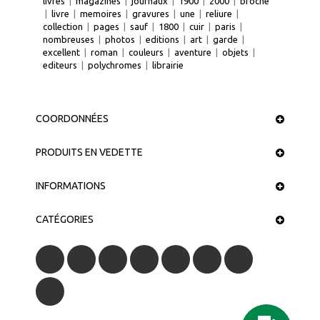
livres
|
magazines
|
journaux
|
1900
|
2000
|
broche
|
livre
|
memoires
|
gravures
|
une
|
reliure
|
collection
|
pages
|
sauf
|
1800
|
cuir
|
paris
|
nombreuses
|
photos
|
editions
|
art
|
garde
|
excellent
|
roman
|
couleurs
|
aventure
|
objets
|
editeurs
|
polychromes
|
librairie
COORDONNÉES
PRODUITS EN VEDETTE
INFORMATIONS
CATÉGORIES