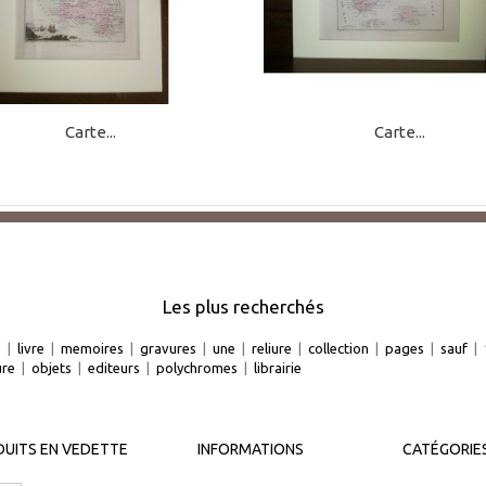
Carte...
Carte...
Les plus recherchés
e
|
livre
|
memoires
|
gravures
|
une
|
reliure
|
collection
|
pages
|
sauf
|
ure
|
objets
|
editeurs
|
polychromes
|
librairie
UITS EN VEDETTE
INFORMATIONS
CATÉGORIE