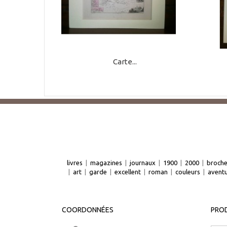
Carte...
livres
|
magazines
|
journaux
|
1900
|
2000
|
broch
|
art
|
garde
|
excellent
|
roman
|
couleurs
|
avent
COORDONNÉES
PROD