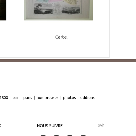
Carte...
1800
|
cuir
|
paris
|
nombreuses
|
photos
|
editions
ovh
S
NOUS SUIVRE