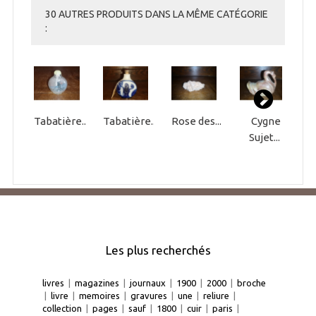
30 AUTRES PRODUITS DANS LA MÊME CATÉGORIE
:
Tabatière...
Tabatière...
Rose des...
Cygne
B
Sujet...
Les plus recherchés
livres
|
magazines
|
journaux
|
1900
|
2000
|
broche
|
livre
|
memoires
|
gravures
|
une
|
reliure
|
collection
|
pages
|
sauf
|
1800
|
cuir
|
paris
|