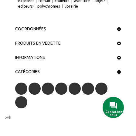
excellent
|
roman
|
couleurs
|
aventure
|
objets
|
editeurs
|
polychromes
|
librairie
COORDONNÉES
PRODUITS EN VEDETTE
INFORMATIONS
CATÉGORIES
Contactez-
nous
ovh