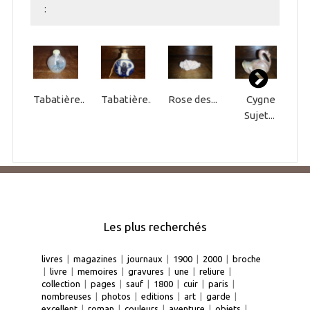
:
Tabatière...
Tabatière...
Rose des...
Cygne
B
Sujet...
Les plus recherchés
livres
|
magazines
|
journaux
|
1900
|
2000
|
broche
|
livre
|
memoires
|
gravures
|
une
|
reliure
|
collection
|
pages
|
sauf
|
1800
|
cuir
|
paris
|
nombreuses
|
photos
|
editions
|
art
|
garde
|
excellent
|
roman
|
couleurs
|
aventure
|
objets
|