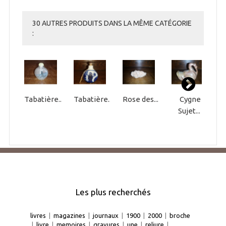
30 AUTRES PRODUITS DANS LA MÊME CATÉGORIE
:
Tabatière...
Tabatière...
Rose des...
Cygne
B
Sujet...
Les plus recherchés
livres
|
magazines
|
journaux
|
1900
|
2000
|
broche
|
livre
|
memoires
|
gravures
|
une
|
reliure
|