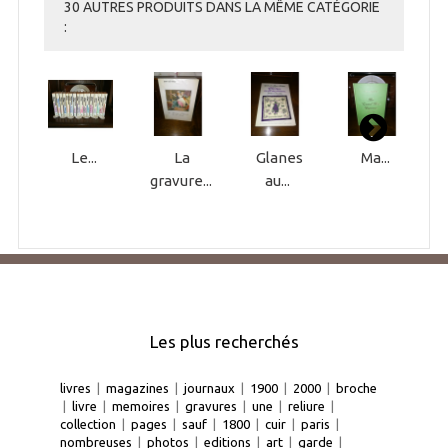
30 AUTRES PRODUITS DANS LA MÊME CATÉGORIE
:
Le...
La
Glanes
Ma...
gravure...
au...
Les plus recherchés
livres
|
magazines
|
journaux
|
1900
|
2000
|
broche
|
livre
|
memoires
|
gravures
|
une
|
reliure
|
collection
|
pages
|
sauf
|
1800
|
cuir
|
paris
|
nombreuses
|
photos
|
editions
|
art
|
garde
|