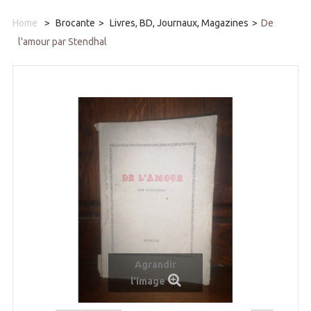
Home
>
Brocante
>
Livres, BD, Journaux, Magazines
>
De
l'amour par Stendhal
Agrandir
l'image