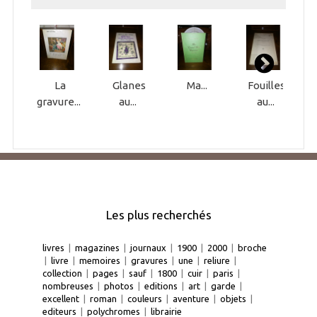
La
Glanes
Ma...
Fouilles
M
gravure...
au...
au...
Les plus recherchés
livres
|
magazines
|
journaux
|
1900
|
2000
|
broche
|
livre
|
memoires
|
gravures
|
une
|
reliure
|
collection
|
pages
|
sauf
|
1800
|
cuir
|
paris
|
nombreuses
|
photos
|
editions
|
art
|
garde
|
excellent
|
roman
|
couleurs
|
aventure
|
objets
|
editeurs
|
polychromes
|
librairie