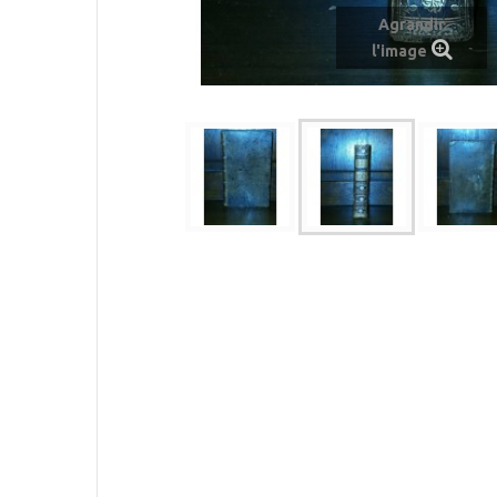
Agrandir
l'image