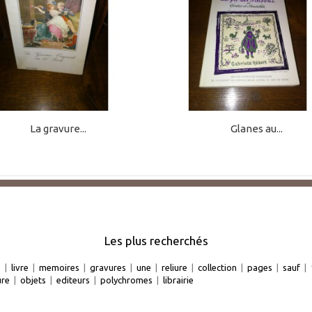
La gravure...
Glanes au...
Les plus recherchés
e
|
livre
|
memoires
|
gravures
|
une
|
reliure
|
collection
|
pages
|
sauf
|
ure
|
objets
|
editeurs
|
polychromes
|
librairie