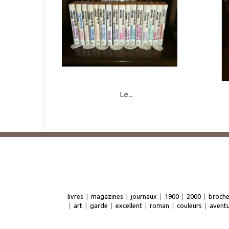
Le...
livres
|
magazines
|
journaux
|
1900
|
2000
|
broch
|
art
|
garde
|
excellent
|
roman
|
couleurs
|
avent