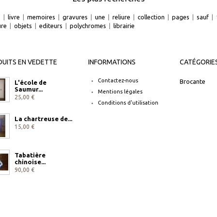
e
|
livre
|
memoires
|
gravures
|
une
|
reliure
|
collection
|
pages
|
sauf
|
ure
|
objets
|
editeurs
|
polychromes
|
librairie
UITS EN VEDETTE
INFORMATIONS
CATÉGORIE
Contactez-nous
Brocante
L'école de
Saumur...
Mentions légales
25,00 €
Conditions d'utilisation
La chartreuse de...
15,00 €
Tabatière
chinoise...
90,00 €