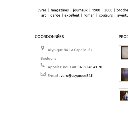
livres
|
magazines
|
journaux
|
1900
|
2000
|
broch
|
art
|
garde
|
excellent
|
roman
|
couleurs
|
avent
COORDONNÉES
PROD
Atypique 84, La Capelle-lès-
Boulogne
Appelez-nous au :
07.69.46.41.78
E-mail :
vero@atypique84.fr