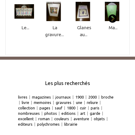
Le...
La
Glanes
Ma...
gravure...
au...
Les plus recherchés
livres
|
magazines
|
journaux
|
1900
|
2000
|
broche
|
livre
|
memoires
|
gravures
|
une
|
reliure
|
collection
|
pages
|
sauf
|
1800
|
cuir
|
paris
|
nombreuses
|
photos
|
editions
|
art
|
garde
|
excellent
|
roman
|
couleurs
|
aventure
|
objets
|
editeurs
|
polychromes
|
librairie