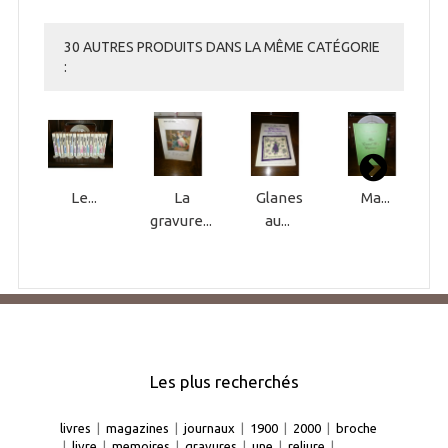
30 AUTRES PRODUITS DANS LA MÊME CATÉGORIE
:
Le...
La
Glanes
Ma...
gravure...
au...
Les plus recherchés
livres
|
magazines
|
journaux
|
1900
|
2000
|
broche
|
livre
|
memoires
|
gravures
|
une
|
reliure
|