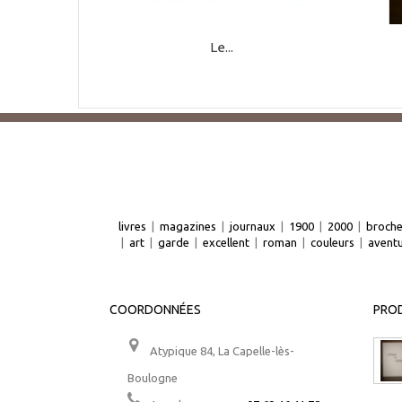
Le...
livres
|
magazines
|
journaux
|
1900
|
2000
|
broch
|
art
|
garde
|
excellent
|
roman
|
couleurs
|
avent
COORDONNÉES
PROD
Atypique 84, La Capelle-lès-
Boulogne