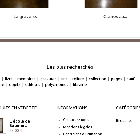
La gravure...
Glanes au...
Les plus recherchés
e
|
livre
|
memoires
|
gravures
|
une
|
reliure
|
collection
|
pages
|
sauf
|
ure
|
objets
|
editeurs
|
polychromes
|
librairie
UITS EN VEDETTE
INFORMATIONS
CATÉGORIE
Contactez-nous
Brocante
L'école de
Saumur...
Mentions légales
25,00 €
Conditions d'utilisation