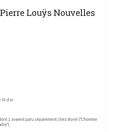
Pierre Louÿs Nouvelles
fil d'or
 dont 2 avaient paru séparément chez Borel ("L'homme
elle")