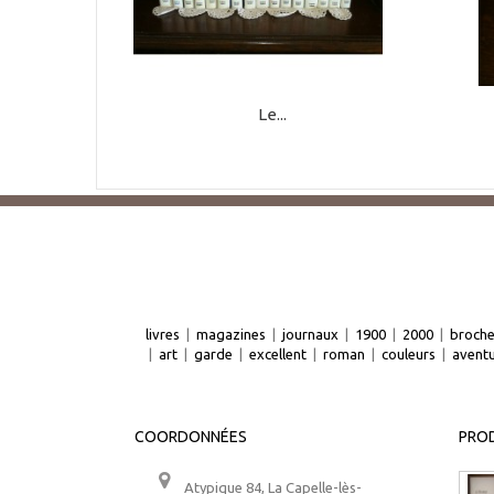
Le...
livres
|
magazines
|
journaux
|
1900
|
2000
|
broch
|
art
|
garde
|
excellent
|
roman
|
couleurs
|
avent
COORDONNÉES
PROD
Atypique 84, La Capelle-lès-