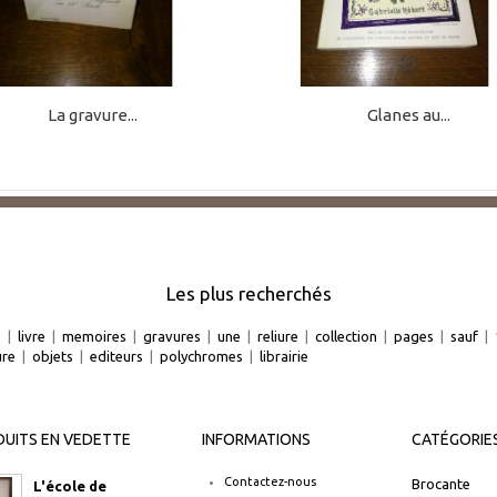
La gravure...
Glanes au...
Les plus recherchés
e
|
livre
|
memoires
|
gravures
|
une
|
reliure
|
collection
|
pages
|
sauf
|
ure
|
objets
|
editeurs
|
polychromes
|
librairie
UITS EN VEDETTE
INFORMATIONS
CATÉGORIE
Contactez-nous
Brocante
L'école de