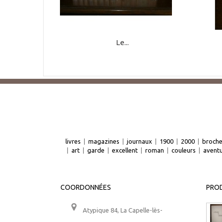
Le...
livres
|
magazines
|
journaux
|
1900
|
2000
|
broch
|
art
|
garde
|
excellent
|
roman
|
couleurs
|
avent
COORDONNÉES
PROD
Atypique 84, La Capelle-lès-