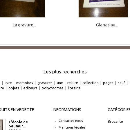
La gravure...
Glanes au...
Les plus recherchés
e
|
livre
|
memoires
|
gravures
|
une
|
reliure
|
collection
|
pages
|
sauf
|
ure
|
objets
|
editeurs
|
polychromes
|
librairie
UITS EN VEDETTE
INFORMATIONS
CATÉGORIE
Contactez-nous
Brocante
L'école de
Saumur...
Mentions légales