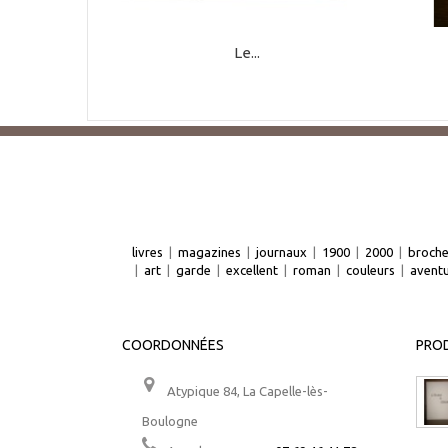
Le...
livres
|
magazines
|
journaux
|
1900
|
2000
|
broch
|
art
|
garde
|
excellent
|
roman
|
couleurs
|
avent
COORDONNÉES
PROD
Atypique 84, La Capelle-lès-
Boulogne