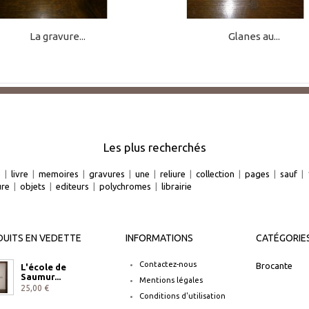
La gravure...
Glanes au...
Les plus recherchés
e
|
livre
|
memoires
|
gravures
|
une
|
reliure
|
collection
|
pages
|
sauf
|
ure
|
objets
|
editeurs
|
polychromes
|
librairie
UITS EN VEDETTE
INFORMATIONS
CATÉGORIE
Contactez-nous
Brocante
L'école de
Saumur...
Mentions légales
25,00 €
Conditions d'utilisation