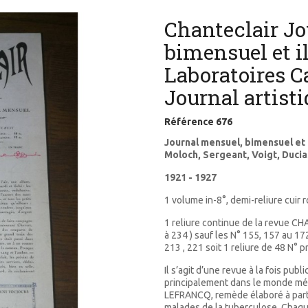
Chanteclair Jo
bimensuel et il
Laboratoires C
Journal artist
Référence
676
Journal mensuel, bimensuel et il
Moloch, Sergeant, Voigt, Duci
1921 - 1927
1 volume in-8°, demi-reliure cuir r
1 reliure continue de la revue C
à 234 ) sauf les N° 155, 157 au 172 
213 , 221 soit 1 reliure de 48 N° 
Il s’agit d’une revue à la fois publ
principalement dans le monde méd
LEFRANCQ, remède élaboré à parti
malades de la tuberculose. Chaqu