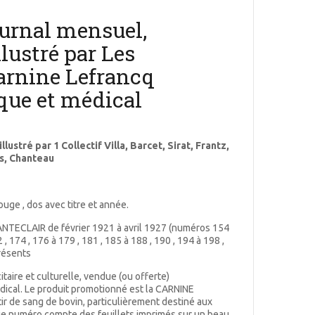
urnal mensuel,
lustré par Les
arnine Lefrancq
ique et médical
lustré par 1 Collectif Villa, Barcet, Sirat, Frantz,
as, Chanteau
ouge , dos avec titre et année.
HANTECLAIR de février 1921 à avril 1927 (numéros 154
, 174 , 176 à 179 , 181 , 185 à 188 , 190 , 194 à 198 ,
présents
icitaire et culturelle, vendue (ou offerte)
ical. Le produit promotionné est la CARNINE
r de sang de bovin, particulièrement destiné aux
e numéro compte des feuillets imprimés sur un beau