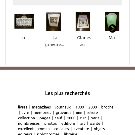
Le...
La
Glanes
Ma...
gravure...
au...
Les plus recherchés
livres
|
magazines
|
journaux
|
1900
|
2000
|
broche
|
livre
|
memoires
|
gravures
|
une
|
reliure
|
collection
|
pages
|
sauf
|
1800
|
cuir
|
paris
|
nombreuses
|
photos
|
editions
|
art
|
garde
|
excellent
|
roman
|
couleurs
|
aventure
|
objets
|
editeurs
|
polychromes
|
librairie