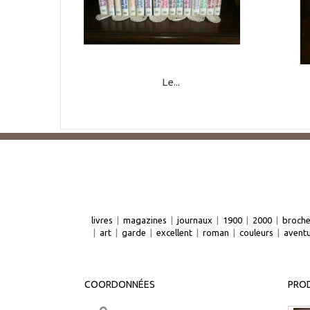
Le...
livres
|
magazines
|
journaux
|
1900
|
2000
|
broch
|
art
|
garde
|
excellent
|
roman
|
couleurs
|
avent
COORDONNÉES
PROD