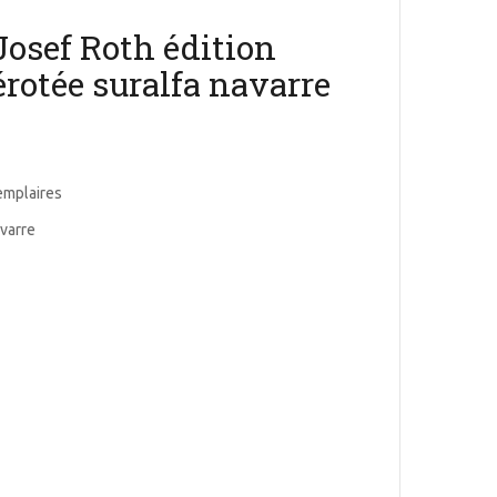
Josef Roth édition
rotée suralfa navarre
xemplaires
avarre