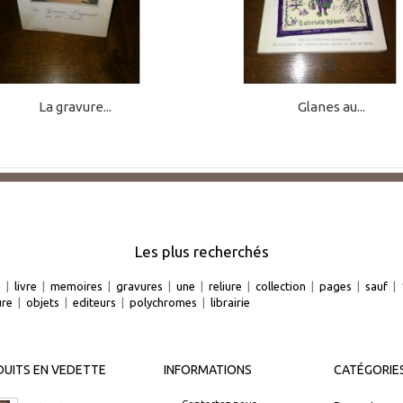
La gravure...
Glanes au...
Les plus recherchés
e
|
livre
|
memoires
|
gravures
|
une
|
reliure
|
collection
|
pages
|
sauf
|
ure
|
objets
|
editeurs
|
polychromes
|
librairie
UITS EN VEDETTE
INFORMATIONS
CATÉGORIE