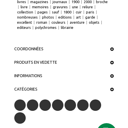
livres
|
magazines
|
journaux
|
1900
|
2000
|
broche
|
livre
|
memoires
|
gravures
|
une
|
reliure
|
collection
|
pages
|
sauf
|
1800
|
cuir
|
paris
|
nombreuses
|
photos
|
editions
|
art
|
garde
|
excellent
|
roman
|
couleurs
|
aventure
|
objets
|
editeurs
|
polychromes
|
librairie
COORDONNÉES
PRODUITS EN VEDETTE
INFORMATIONS
CATÉGORIES