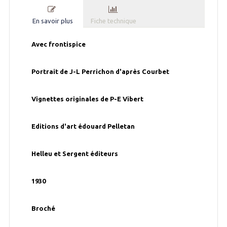
En savoir plus
Fiche technique
Avec frontispice
Portrait de J-L Perrichon d'après Courbet
Vignettes originales de P-E Vibert
Editions d'art édouard Pelletan
Helleu et Sergent éditeurs
1930
Broché