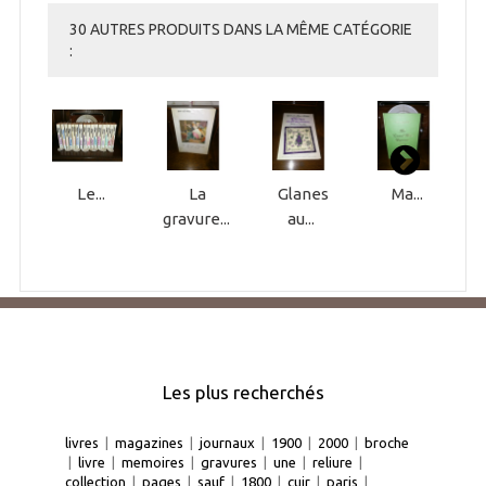
30 AUTRES PRODUITS DANS LA MÊME CATÉGORIE
:
Le...
La
Glanes
Ma...
gravure...
au...
Les plus recherchés
livres
|
magazines
|
journaux
|
1900
|
2000
|
broche
|
livre
|
memoires
|
gravures
|
une
|
reliure
|
collection
|
pages
|
sauf
|
1800
|
cuir
|
paris
|