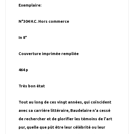
Exemplaire:
N°304 H.C. Hors commerce
In 8°
Couverture imprimée rempliée
464 p
Très bon état
Tout au long de ces vingt années, qui coïncident
avec sa carrière littéraire, Baudelaire n'a cessé
de rechercher et de glorifier les témoins de l'art
pur, quelle que pût être leur célébrité ou leur