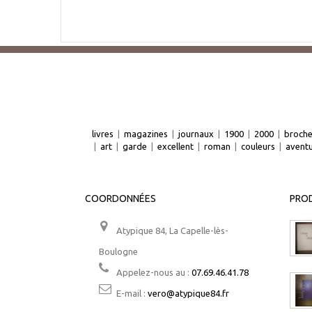
livres
|
magazines
|
journaux
|
1900
|
2000
|
broch
|
art
|
garde
|
excellent
|
roman
|
couleurs
|
avent
COORDONNÉES
PROD
Atypique 84, La Capelle-lès-
Boulogne
Appelez-nous au :
07.69.46.41.78
E-mail :
vero@atypique84.fr