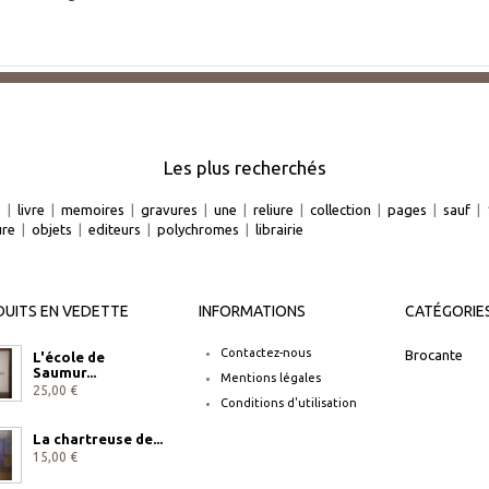
Les plus recherchés
e
|
livre
|
memoires
|
gravures
|
une
|
reliure
|
collection
|
pages
|
sauf
|
ure
|
objets
|
editeurs
|
polychromes
|
librairie
UITS EN VEDETTE
INFORMATIONS
CATÉGORIE
Contactez-nous
Brocante
L'école de
Saumur...
Mentions légales
25,00 €
Conditions d'utilisation
La chartreuse de...
15,00 €