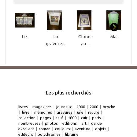
Le...
La
Glanes
Ma...
gravure...
au...
Les plus recherchés
livres
|
magazines
|
journaux
|
1900
|
2000
|
broche
|
livre
|
memoires
|
gravures
|
une
|
reliure
|
collection
|
pages
|
sauf
|
1800
|
cuir
|
paris
|
nombreuses
|
photos
|
editions
|
art
|
garde
|
excellent
|
roman
|
couleurs
|
aventure
|
objets
|
editeurs
|
polychromes
|
librairie