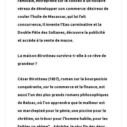
familiale, entreprend sur le conseil d'un notaire
véreux de développer son commerce: désireux de
couler l'huile de Macassar, qui lui fait
concurrence, il invente l'Eau carminative et la
Double Pâte des Sultanes, découvre la publicité
et accède à la vente de masse.
La maison Birotteau survivra-t-elle à ce rêve de
grandeur ?
César Birotteau (1837), roman sur la bourgeoisie
conquérante, sur le commerce et la finance, est
aussi l'un des plus grands romans philosophiques
de Balzac, où l'on apprendra que le malheur est
un marchepied pour le génie, une piscine pour le
chrétien, un trésor pour l'homme habile, pour les
faibles un abîme"... Adolphe, le plus fin des deux