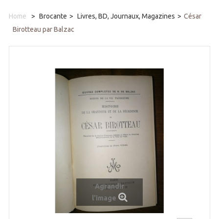
Home
>
Brocante
>
Livres, BD, Journaux, Magazines
>
César
Birotteau par Balzac
Agrandir
l'image