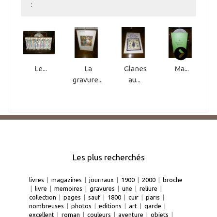
:
Le...
La
Glanes
Ma...
gravure...
au...
Les plus recherchés
livres
|
magazines
|
journaux
|
1900
|
2000
|
broche
|
livre
|
memoires
|
gravures
|
une
|
reliure
|
collection
|
pages
|
sauf
|
1800
|
cuir
|
paris
|
nombreuses
|
photos
|
editions
|
art
|
garde
|
excellent
|
roman
|
couleurs
|
aventure
|
objets
|