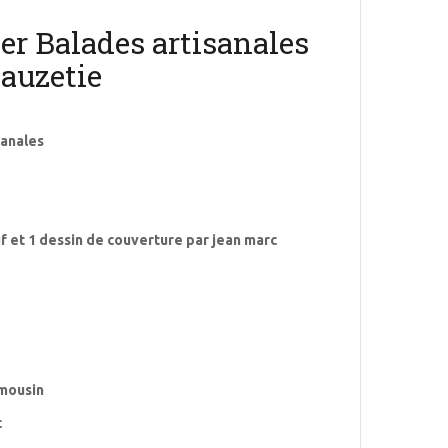
er Balades artisanales
auzetie
sanales
 et 1 dessin de couverture par jean marc
imousin
c