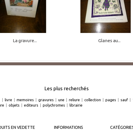
La gravure...
Glanes au...
Les plus recherchés
e
|
livre
|
memoires
|
gravures
|
une
|
reliure
|
collection
|
pages
|
sauf
|
ure
|
objets
|
editeurs
|
polychromes
|
librairie
UITS EN VEDETTE
INFORMATIONS
CATÉGORIE