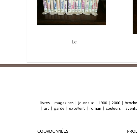
Le...
livres
|
magazines
|
journaux
|
1900
|
2000
|
broch
|
art
|
garde
|
excellent
|
roman
|
couleurs
|
avent
COORDONNÉES
PROD