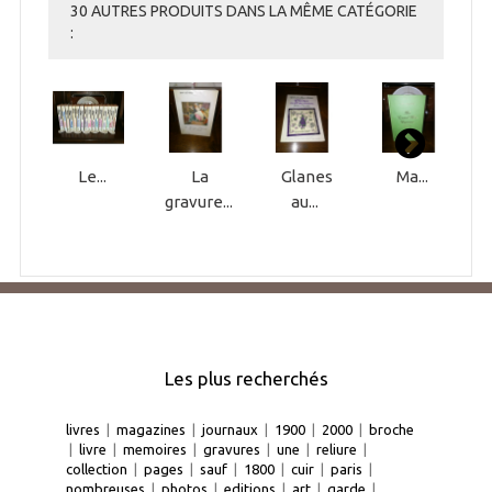
30 AUTRES PRODUITS DANS LA MÊME CATÉGORIE
:
Le...
La
Glanes
Ma...
gravure...
au...
Les plus recherchés
livres
|
magazines
|
journaux
|
1900
|
2000
|
broche
|
livre
|
memoires
|
gravures
|
une
|
reliure
|
collection
|
pages
|
sauf
|
1800
|
cuir
|
paris
|
nombreuses
|
photos
|
editions
|
art
|
garde
|