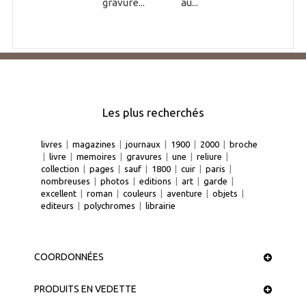
gravure...
au...
Les plus recherchés
livres
|
magazines
|
journaux
|
1900
|
2000
|
broche
|
livre
|
memoires
|
gravures
|
une
|
reliure
|
collection
|
pages
|
sauf
|
1800
|
cuir
|
paris
|
nombreuses
|
photos
|
editions
|
art
|
garde
|
excellent
|
roman
|
couleurs
|
aventure
|
objets
|
editeurs
|
polychromes
|
librairie
COORDONNÉES
PRODUITS EN VEDETTE