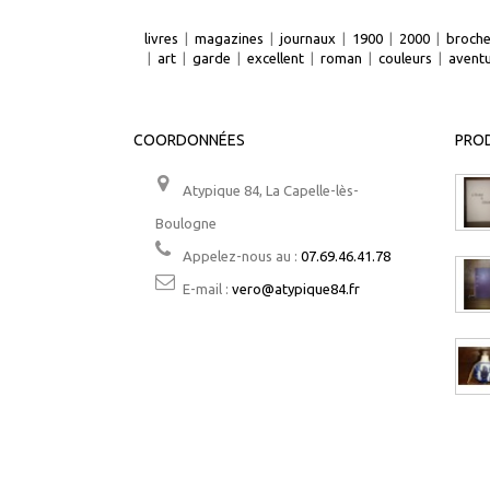
livres
|
magazines
|
journaux
|
1900
|
2000
|
broch
|
art
|
garde
|
excellent
|
roman
|
couleurs
|
avent
COORDONNÉES
PROD
Atypique 84, La Capelle-lès-
Boulogne
Appelez-nous au :
07.69.46.41.78
E-mail :
vero@atypique84.fr