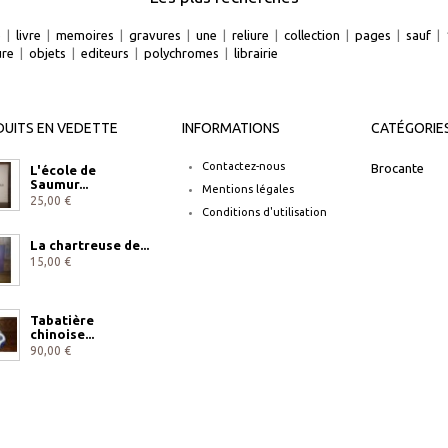
e
|
livre
|
memoires
|
gravures
|
une
|
reliure
|
collection
|
pages
|
sauf
|
ure
|
objets
|
editeurs
|
polychromes
|
librairie
UITS EN VEDETTE
INFORMATIONS
CATÉGORIE
Contactez-nous
Brocante
L'école de
Saumur...
Mentions légales
25,00 €
Conditions d'utilisation
La chartreuse de...
15,00 €
Tabatière
chinoise...
90,00 €