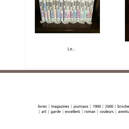
Le...
livres
|
magazines
|
journaux
|
1900
|
2000
|
broch
|
art
|
garde
|
excellent
|
roman
|
couleurs
|
avent