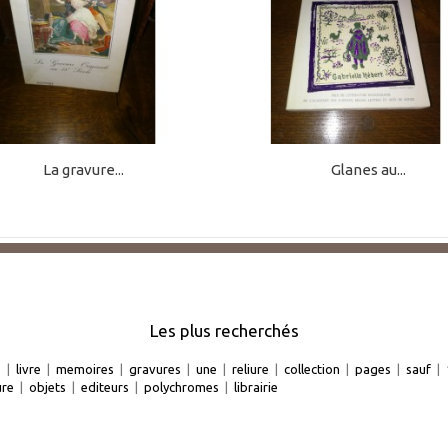
La gravure...
Glanes au...
Les plus recherchés
e
|
livre
|
memoires
|
gravures
|
une
|
reliure
|
collection
|
pages
|
sauf
|
ure
|
objets
|
editeurs
|
polychromes
|
librairie