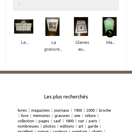
:
Le...
La
Glanes
Ma...
gravure...
au...
Les plus recherchés
livres
|
magazines
|
journaux
|
1900
|
2000
|
broche
|
livre
|
memoires
|
gravures
|
une
|
reliure
|
collection
|
pages
|
sauf
|
1800
|
cuir
|
paris
|
nombreuses
|
photos
|
editions
|
art
|
garde
|
excellent
|
roman
|
couleurs
|
aventure
|
objets
|