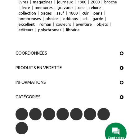
livres
|
magazines
|
journaux
|
1900
|
2000
|
broche
|
livre
|
memoires
|
gravures
|
une
|
reliure
|
collection
|
pages
|
sauf
|
1800
|
cuir
|
paris
|
nombreuses
|
photos
|
editions
|
art
|
garde
|
excellent
|
roman
|
couleurs
|
aventure
|
objets
|
editeurs
|
polychromes
|
librairie
COORDONNÉES
PRODUITS EN VEDETTE
INFORMATIONS
CATÉGORIES
Contactez-