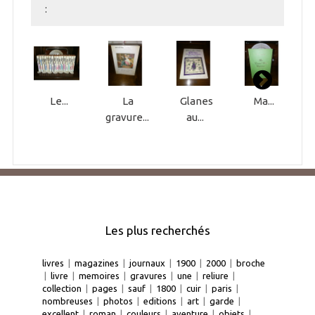
:
Le...
La
Glanes
Ma...
gravure...
au...
Les plus recherchés
livres
|
magazines
|
journaux
|
1900
|
2000
|
broche
|
livre
|
memoires
|
gravures
|
une
|
reliure
|
collection
|
pages
|
sauf
|
1800
|
cuir
|
paris
|
nombreuses
|
photos
|
editions
|
art
|
garde
|
excellent
|
roman
|
couleurs
|
aventure
|
objets
|