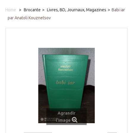
Home
>
Brocante
>
Livres, BD, Journaux, Magazines
>
Babi iar
par Anatoli Kouznetsov
Agrandir
l'image