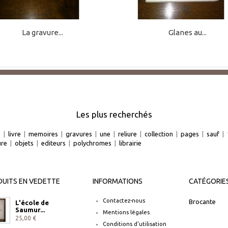
La gravure...
Glanes au...
Les plus recherchés
e
|
livre
|
memoires
|
gravures
|
une
|
reliure
|
collection
|
pages
|
sauf
|
ure
|
objets
|
editeurs
|
polychromes
|
librairie
UITS EN VEDETTE
INFORMATIONS
CATÉGORIE
Contactez-nous
Brocante
L'école de
Saumur...
Mentions légales
25,00 €
Conditions d'utilisation