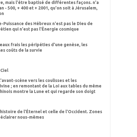
, mais l'être baptisé de différentes façons. n'a
n - 500, + 400 et + 2001, qu'on soit à Jérusalem,
on
e-Puissance des Hébreux n'est pas le Dieu de
rétien qui n'est pas l'Énergie cosmique
aux frais les péripéties d'une genèse, les
les coûts de la survie
 Ciel
l'avant-scène vers les coulisses et les
ivine ; en remontant de la Loi aux tables du même
 chinois montre la Lune et qui regarde son doigt
l'histoire de l'Éternel et celle de l'Occident. Zones
s éclairer nous-mêmes