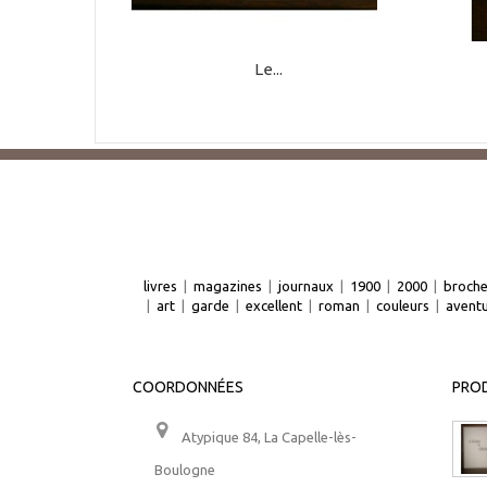
Le...
livres
|
magazines
|
journaux
|
1900
|
2000
|
broch
|
art
|
garde
|
excellent
|
roman
|
couleurs
|
avent
COORDONNÉES
PROD
Atypique 84, La Capelle-lès-
Boulogne