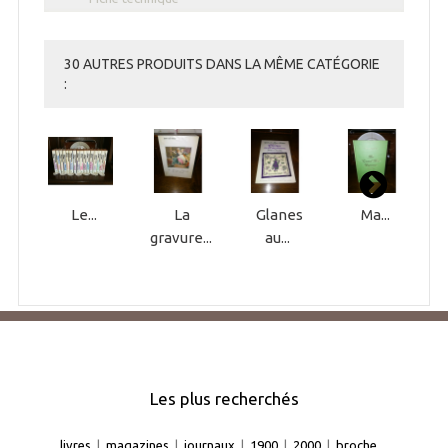
30 AUTRES PRODUITS DANS LA MÊME CATÉGORIE
:
Le...
La
Glanes
Ma...
gravure...
au...
Les plus recherchés
livres
|
magazines
|
journaux
|
1900
|
2000
|
broche