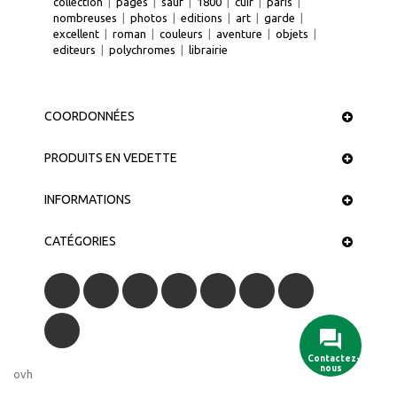
collection
|
pages
|
sauf
|
1800
|
cuir
|
paris
|
nombreuses
|
photos
|
editions
|
art
|
garde
|
excellent
|
roman
|
couleurs
|
aventure
|
objets
|
editeurs
|
polychromes
|
librairie
COORDONNÉES
PRODUITS EN VEDETTE
INFORMATIONS
CATÉGORIES
ovh