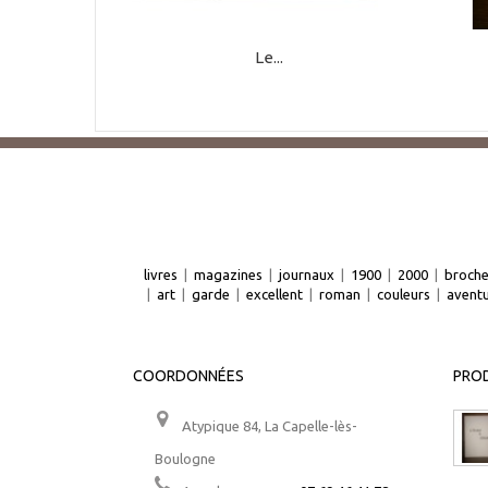
Le...
livres
|
magazines
|
journaux
|
1900
|
2000
|
broch
|
art
|
garde
|
excellent
|
roman
|
couleurs
|
avent
COORDONNÉES
PROD
Atypique 84, La Capelle-lès-
Boulogne