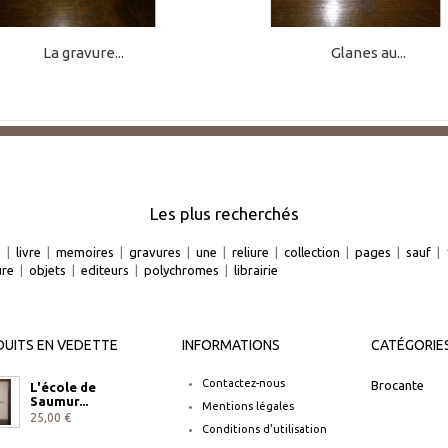
La gravure...
Glanes au...
Les plus recherchés
e
|
livre
|
memoires
|
gravures
|
une
|
reliure
|
collection
|
pages
|
sauf
|
ure
|
objets
|
editeurs
|
polychromes
|
librairie
UITS EN VEDETTE
INFORMATIONS
CATÉGORIE
Contactez-nous
Brocante
L'école de
Saumur...
Mentions légales
25,00 €
Conditions d'utilisation