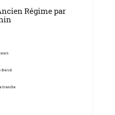
'Ancien Régime par
nin
iteurs
e Bercé
la tranche