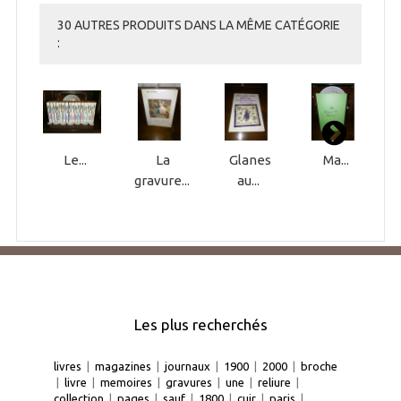
30 AUTRES PRODUITS DANS LA MÊME CATÉGORIE
:
Le...
La
Glanes
Ma...
gravure...
au...
Les plus recherchés
livres
|
magazines
|
journaux
|
1900
|
2000
|
broche
|
livre
|
memoires
|
gravures
|
une
|
reliure
|
collection
|
pages
|
sauf
|
1800
|
cuir
|
paris
|