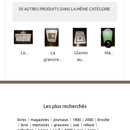
30 AUTRES PRODUITS DANS LA MÊME CATÉGORIE
:
Le...
La
Glanes
Ma...
gravure...
au...
Les plus recherchés
livres
|
magazines
|
journaux
|
1900
|
2000
|
broche
|
livre
|
memoires
|
gravures
|
une
|
reliure
|
collection
|
pages
|
sauf
|
1800
|
cuir
|
paris
|