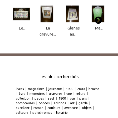
Le...
La
Glanes
Ma...
gravure...
au...
Les plus recherchés
livres
|
magazines
|
journaux
|
1900
|
2000
|
broche
|
livre
|
memoires
|
gravures
|
une
|
reliure
|
collection
|
pages
|
sauf
|
1800
|
cuir
|
paris
|
nombreuses
|
photos
|
editions
|
art
|
garde
|
excellent
|
roman
|
couleurs
|
aventure
|
objets
|
editeurs
|
polychromes
|
librairie