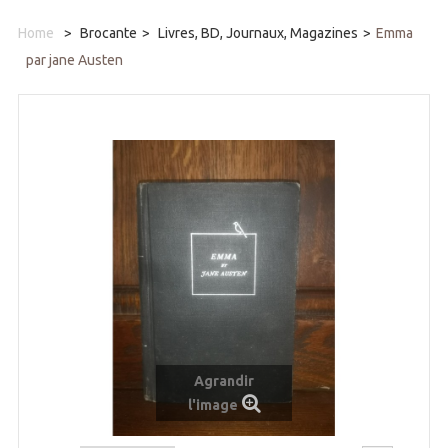
Home
>
Brocante
>
Livres, BD, Journaux, Magazines
>
Emma
par jane Austen
Agrandir
l'image