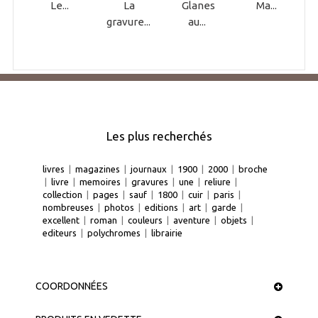
Le...
La
Glanes
Ma...
gravure...
au...
Les plus recherchés
livres
|
magazines
|
journaux
|
1900
|
2000
|
broche
|
livre
|
memoires
|
gravures
|
une
|
reliure
|
collection
|
pages
|
sauf
|
1800
|
cuir
|
paris
|
nombreuses
|
photos
|
editions
|
art
|
garde
|
excellent
|
roman
|
couleurs
|
aventure
|
objets
|
editeurs
|
polychromes
|
librairie
COORDONNÉES