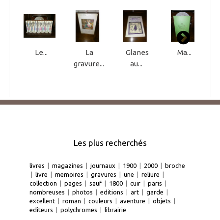
Le...
La
Glanes
Ma...
gravure...
au...
Les plus recherchés
livres
|
magazines
|
journaux
|
1900
|
2000
|
broche
|
livre
|
memoires
|
gravures
|
une
|
reliure
|
collection
|
pages
|
sauf
|
1800
|
cuir
|
paris
|
nombreuses
|
photos
|
editions
|
art
|
garde
|
excellent
|
roman
|
couleurs
|
aventure
|
objets
|
editeurs
|
polychromes
|
librairie