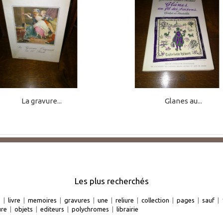
La gravure...
Glanes au...
Les plus recherchés
e
|
livre
|
memoires
|
gravures
|
une
|
reliure
|
collection
|
pages
|
sauf
|
ure
|
objets
|
editeurs
|
polychromes
|
librairie