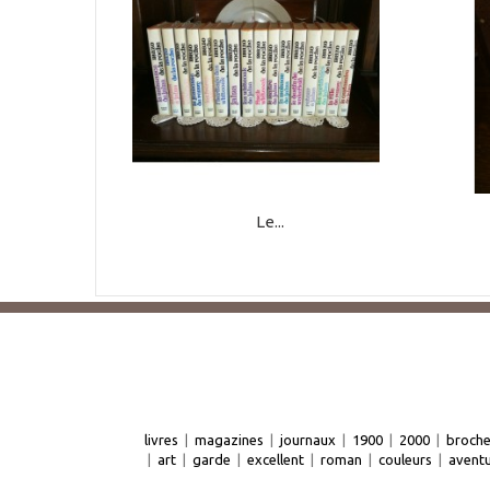
Le...
livres
|
magazines
|
journaux
|
1900
|
2000
|
broch
|
art
|
garde
|
excellent
|
roman
|
couleurs
|
avent