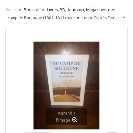
Home
>
Brocante
>
Livres, BD, Journaux, Magazines
>
Au
camp de Boulogne (1801-1811) par christophe Dickès Dédicacé
Agrandir
l'image