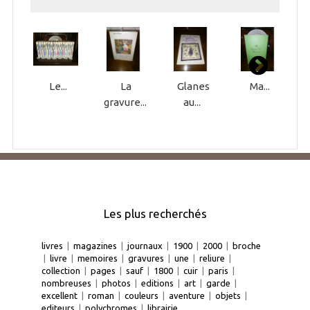
Le...
La
Glanes
Ma...
gravure...
au...
Les plus recherchés
livres
|
magazines
|
journaux
|
1900
|
2000
|
broche
|
livre
|
memoires
|
gravures
|
une
|
reliure
|
collection
|
pages
|
sauf
|
1800
|
cuir
|
paris
|
nombreuses
|
photos
|
editions
|
art
|
garde
|
excellent
|
roman
|
couleurs
|
aventure
|
objets
|
editeurs
|
polychromes
|
librairie