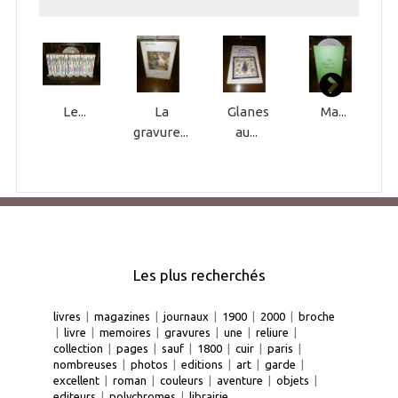
Le...
La
Glanes
Ma...
gravure...
au...
Les plus recherchés
livres
|
magazines
|
journaux
|
1900
|
2000
|
broche
|
livre
|
memoires
|
gravures
|
une
|
reliure
|
collection
|
pages
|
sauf
|
1800
|
cuir
|
paris
|
nombreuses
|
photos
|
editions
|
art
|
garde
|
excellent
|
roman
|
couleurs
|
aventure
|
objets
|
editeurs
|
polychromes
|
librairie